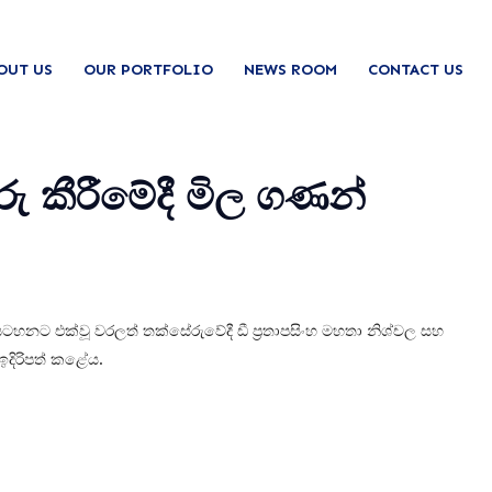
OUT US
OUR PORTFOLIO
NEWS ROOM
CONTACT US
 කීරීමේදී මිල ගණන්
සටහනට එක්වූ වරලත් තක්සේරුවේදී ඩී ප්‍රතාපසිංහ මහතා නිශ්චල සහ
දිරිපත් කළේය.