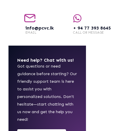
info@pcvc.lk
+ 94 77 393 8645
EMAIL
CALL OR MESSAGE
Need help? Chat with us!
Got questions or need
guidance before starting? Our
friendly support team is here
to assist you with
personalized solutions. Don’t
hesitate—start chatting with
us now and get the help you
need!