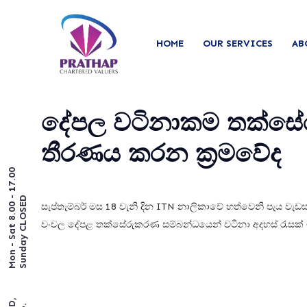
HOME
OUR SERVICES
AB
දේපල වටිනාකම තක්සේරු
තීරණය කරන ක්‍රමවේද
Mon - Sat 8.00 - 17.00
Sunday CLOSED
සැප්තැම්බර් මස 18 වැනි දින ITN නාලිකාවේ හත්වෙනි පැය වැඩ
චංචල දේපළ තක්සේරුකරණ සම්බන්ධයෙන් වටිනා අදහස් රැසක් ඉ