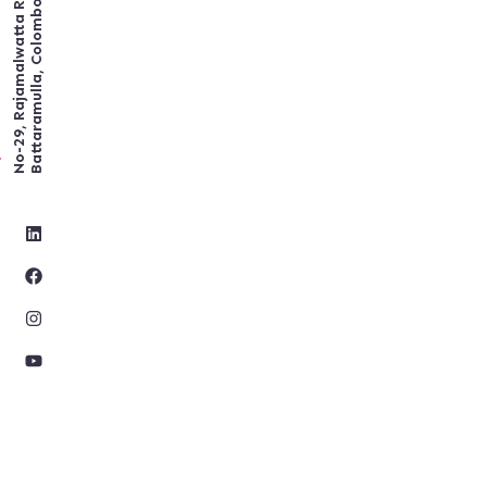
No-29, Rajamalwatta RD,
Battaramulla, Colombo.